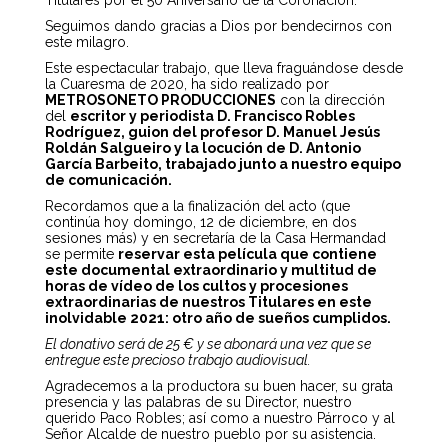
Titulares por el 50 Aniversario de la Coronación.
Seguimos dando gracias a Dios por bendecirnos con
este milagro.
Este espectacular trabajo, que lleva fraguándose desde
la Cuaresma de 2020, ha sido realizado por
METROSONETO PRODUCCIONES
con la dirección
del
escritor y periodista D. Francisco Robles
Rodríguez, guion del profesor D. Manuel Jesús
Roldán Salgueiro y la locución de D. Antonio
García Barbeito, trabajado junto a nuestro equipo
de comunicación.
Recordamos que a la finalización del acto (que
continúa hoy domingo, 12 de diciembre, en dos
sesiones más) y en secretaría de la Casa Hermandad
se permite
reservar esta película que contiene
este documental extraordinario y multitud de
horas de vídeo de los cultos y procesiones
extraordinarias de nuestros Titulares en este
inolvidable 2021: otro año de sueños cumplidos.
El donativo será de 25 € y se abonará una vez que se
entregue este precioso trabajo audiovisual.
Agradecemos a la productora su buen hacer, su grata
presencia y las palabras de su Director, nuestro
querido Paco Robles; así como a nuestro Párroco y al
Señor Alcalde de nuestro pueblo por su asistencia.